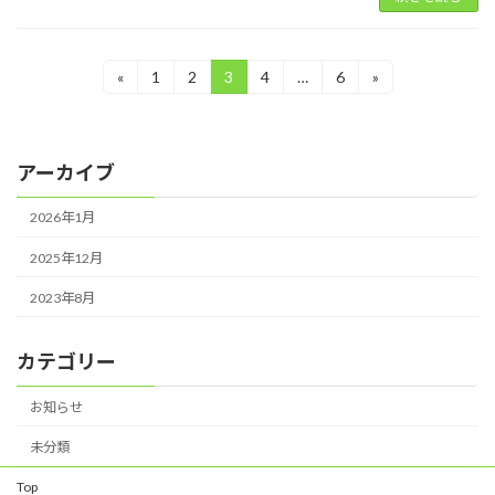
投
«
1
2
3
4
…
6
»
固
固
固
固
固
定
定
定
定
定
稿
ペ
ペ
ペ
ペ
ペ
ー
ー
ー
ー
ー
の
ジ
ジ
ジ
ジ
ジ
アーカイブ
ペ
2026年1月
ー
ジ
2025年12月
送
2023年8月
り
カテゴリー
お知らせ
未分類
Top