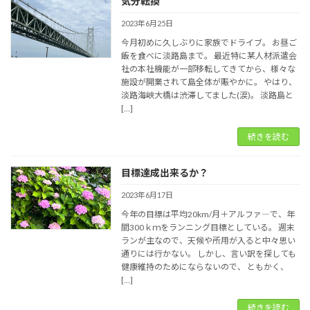
気分転換
2023年6月25日
今月初めに久しぶりに家族でドライブ。 お昼ご
飯を食べに淡路島まで。 最近特に某人材派遣会
社の本社機能が一部移転してきてから、様々な
施設が開業されて島全体が賑やかに。 やはり、
淡路海峡大橋は渋滞してました(涙)。 淡路島と
[…]
続きを読む
目標達成出来るか？
2023年6月17日
今年の目標は平均20km/月＋アルファ―で、年
間300ｋｍをランニング目標としている。 週末
ランが主なので、天候や所用が入ると中々思い
通りには行かない。 しかし、言い訳を探しても
健康維持のためにならないので、 ともかく、
[…]
続きを読む