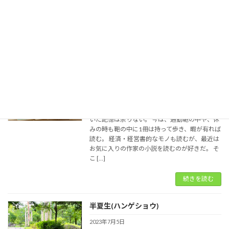
ナや熱中症注意報、突然の大雨などで在宅時間
が多くなった事で、意外なモノが売上を伸ばし
ているとか。 「ゴキブリ殺虫剤」だそうです。
コロ […]
続きを読む
読書シリーズ(１)
2023年7月9日
いつからだろう、子供の頃に進んで本を読んで
いた記憶は余りない。 今は、通勤鞄の中や、休
みの時も鞄の中に1冊は持って歩き、暇が有れば
読む。 経済・経営書的なモノも読むが、最近は
お気に入りの作家の小説を読むのが好きだ。 そ
こ […]
続きを読む
半夏生(ハンゲショウ)
2023年7月5日