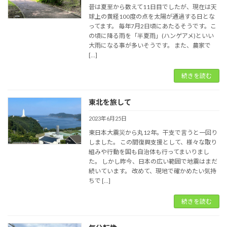
昔は夏至から数えて11日目でしたが、現在は天
球上の黄経100度の点を太陽が通過する日とな
ってます。 毎年7月2日頃にあたるそうです。こ
の頃に降る雨を「半夏雨」(ハンゲアメ)といい
大雨になる事が多いそうです。 また、農家で
[…]
続きを読む
東北を旅して
2023年6月25日
東日本大震災から丸12年。干支で言うと一回り
しました。 この間復興支援として、様々な取り
組みや行動を国も自治体も行ってまいりまし
た。 しかし昨今、日本の広い範囲で地震はまだ
続いています。 改めて、現地で確かめたい気持
ちで […]
続きを読む