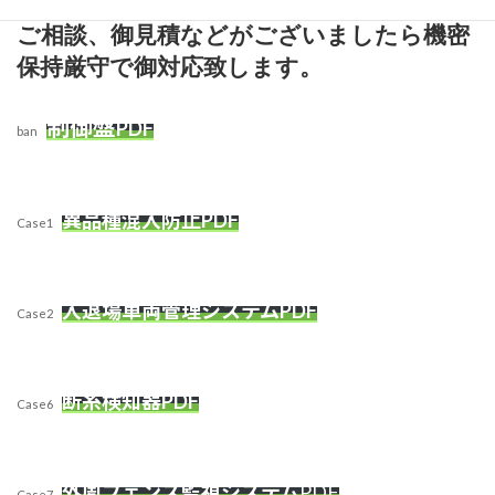
ご相談、御見積などがございましたら機密
保持厳守で御対応致します。
制御盤
PDF
ban
異品種混入防止PDF
Case1
入退場車両管理システムPDF
Case2
断糸検知器PDF
Case6
外周フェンス監視システム
PDF
Case7