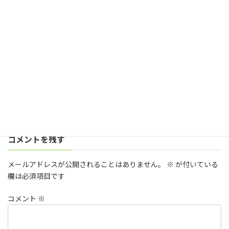
ⅩⅤⅢまで出ているようだ)
その時々の時代背景や問題を取り入れた話になっているので、読み
進むほどに考えさせられる。
このシリーズ以外でも、石田衣良作品は面白いものが多いので是
非1冊手に取ってみては。
私はこれまでに39冊を読んでいるようだ。
コメントを残す
メールアドレスが公開されることはありません。
※
が付いている
欄は必須項目です
コメント
※